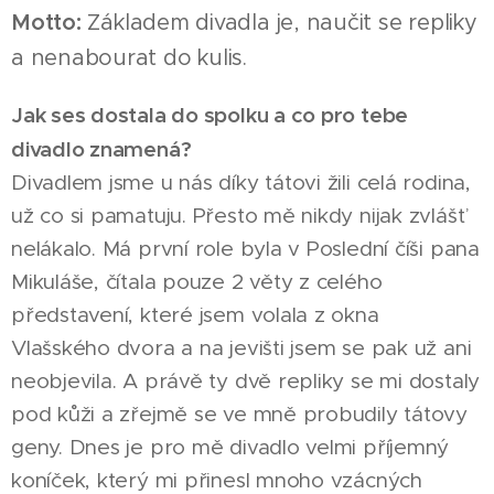
Motto:
Základem divadla je, naučit se repliky
a nenabourat do kulis.
Jak ses dostala do spolku a co pro tebe
divadlo znamená?
Divadlem jsme u nás díky tátovi žili celá rodina,
už co si pamatuju. Přesto mě nikdy nijak zvlášť
nelákalo. Má první role byla v Poslední číši pana
Mikuláše, čítala pouze 2 věty z celého
představení, které jsem volala z okna
Vlašského dvora a na jevišti jsem se pak už ani
neobjevila. A právě ty dvě repliky se mi dostaly
pod kůži a zřejmě se ve mně probudily tátovy
geny. Dnes je pro mě divadlo velmi příjemný
koníček, který mi přinesl mnoho vzácných