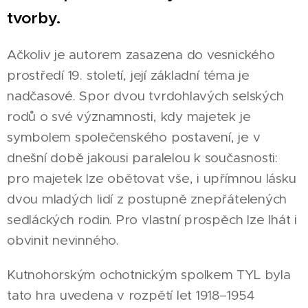
tvorby.
Ačkoliv je autorem zasazena do vesnického
prostředí 19. století, její základní téma je
nadčasové. Spor dvou tvrdohlavých selských
rodů o své významnosti, kdy majetek je
symbolem společenského postavení, je v
dnešní době jakousi paralelou k současnosti:
pro majetek lze obětovat vše, i upřímnou lásku
dvou mladých lidí z postupně znepřátelených
sedláckých rodin. Pro vlastní prospěch lze lhát i
obvinit nevinného.
Kutnohorským ochotnickým spolkem TYL byla
tato hra uvedena v rozpětí let 1918–1954